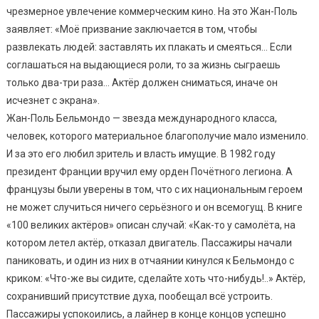
чрезмерное увлечение коммерческим кино. На это Жан-Поль
заявляет: «Моё призвание заключается в том, чтобы
развлекать людей: заставлять их плакать и смеяться… Если
соглашаться на выдающиеся роли, то за жизнь сыграешь
только два-три раза… Актёр должен сниматься, иначе он
исчезнет с экрана».
Жан-Поль Бельмондо — звезда международного класса,
человек, которого материальное благополучие мало изменило.
И за это его любил зритель и власть имущие. В 1982 году
президент Франции вручил ему орден Почётного легиона. А
французы были уверены в том, что с их национальным героем
не может случиться ничего серьёзного и он всемогущ. В книге
«100 великих актёров» описан случай: «Как-то у самолёта, на
котором летел актёр, отказал двигатель. Пассажиры начали
паниковать, и один из них в отчаянии кинулся к Бельмондо с
криком: «Что-же вы сидите, сделайте хоть что-нибудь!..» Актёр,
сохранивший присутствие духа, пообещал всё устроить.
Пассажиры успокоились, а лайнер в конце концов успешно