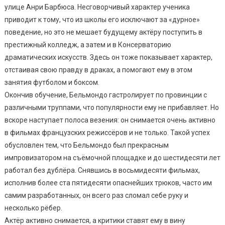
улице Анри Барбюса. Несговорчивый характер ученика
приводит к тому, что из школы его исключают за «дурное»
поведение, но это не мешает будущему актёру поступить в
престижный колледж, а затем и в Консерваторию
драматических искусств. Здесь он тоже показывает характер,
отстаивая свою правду в драках, а помогают ему в этом
занятия футболом и боксом.
Окончив обучение, Бельмондо гастролирует по провинции с
различными труппами, что популярности ему не прибавляет. Но
вскоре наступает полоса везения: он снимается очень активно
в фильмах французских режиссёров и не только. Такой успех
обусловлен тем, что Бельмондо был прекрасным
импровизатором на съёмочной площадке и до шестидесяти лет
работал без дублёра. Снявшись в восьмидесяти фильмах,
исполнив более ста пятидесяти опаснейших трюков, часто им
самим разработанных, он всего раз сломал себе руку и
несколько рёбер.
Актёр активно снимается, а критики ставят ему в вину