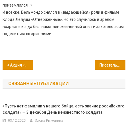
приземлился…»
И всё-же, Бельмондо снялся в «выдающейся» роли в фильме
Клода Лелуша «Отверженные». Но это случилось в зрелом
возрасте, когда был накоплен жизненный опыт и захотелось им
поделиться со зрителями.
Навигация
Акция «Рисуем Победу»
Писатель-юбиляр 2023 года: Александр Николаевич Островский
по
СВЯЗАННЫЕ ПУБЛИКАЦИИ
записям
«Пусть нет фамилии у нашего бойца, есть звание российского
солдата» — 3 декабря День неизвестного солдата
03.12.2020
Илона Рыженина