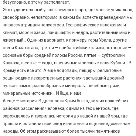
безусловно, к этому располагает.
Этот удивительный уголок земного шара, где многое уникально,
своеобразно, неповторимо, в каком бы аспекте краеведения мы
ни рассматривали полуостров. Географическое положение и
климат, моря и озёра, ландшафты и недра, растительный мир и
животный… Одни из вас знают, к примеру, горы Урала, другие —
степи Казахстана, третьи — прибалтийские пляжи, четвёртые —
сосновые боры средней полосы России, пятые — субтропики
Кавказа, шестые — сады, пшеничные и рисовые поля Кубани… В
Крыму есть всё это! А ещё водопады, пещеры, реликтовые
рощи, редкие лекарственные растения, застывший древний
вулкан, самые разнообразные минералы, лечебные грязи,
минеральные источники… И ёще, и ешё…
А ещё — история. В древности Крым был одним из важнейших
районов расселения человека, одним из тех центров, где
зарождалась и творилась история до нашей и нашей эры, где
прошли и оставили свой след известные и ещё неведомые нам
народы. Об этом рассказывают более тысячи памятников