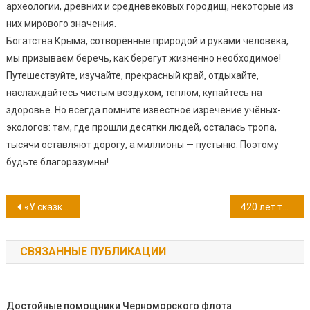
археологии, древних и средневековых городищ, некоторые из
них мирового значения.
Богатства Крыма, сотворённые природой и руками человека,
мы призываем беречь, как берегут жизненно необходимое!
Путешествуйте, изучайте, прекрасный край, отдыхайте,
наслаждайтесь чистым воздухом, теплом, купайтесь на
здоровье. Но всегда помните известное изречение учёных-
экологов: там, где прошли десятки людей, осталась тропа,
тысячи оставляют дорогу, а миллионы — пустыню. Поэтому
будьте благоразумны!
Навигация
«У сказки можно поучиться…» 190 лет «Сказке о Царе Салтане, о сыне его славном и могучем богатыре князе Гвидоне Салтановиче и прекрасной царевне Лебеди»
420 лет трагедии Уильяма Шекспира «Гамлет, принц датский»
по
СВЯЗАННЫЕ ПУБЛИКАЦИИ
записям
Достойные помощники Черноморского флота