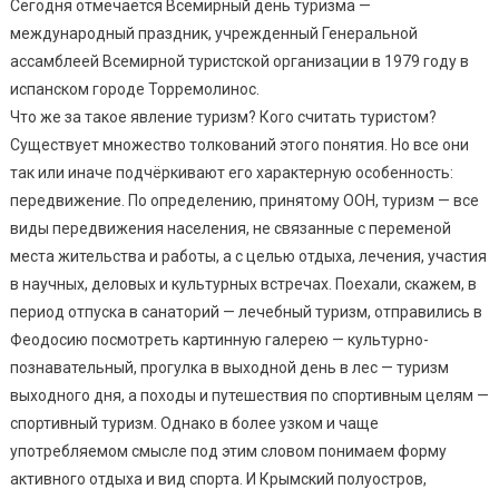
Сегодня отмечается Всемирный день туризма —
международный праздник, учрежденный Генеральной
ассамблеей Всемирной туристской организации в 1979 году в
испанском городе Торремолинос.
Что же за такое явление туризм? Кого считать туристом?
Существует множество толкований этого понятия. Но все они
так или иначе подчёркивают его характерную особенность:
передвижение. По определению, принятому ООН, туризм — все
виды передвижения населения, не связанные с переменой
места жительства и работы, а с целью отдыха, лечения, участия
в научных, деловых и культурных встречах. Поехали, скажем, в
период отпуска в санаторий — лечебный туризм, отправились в
Феодосию посмотреть картинную галерею — культурно-
познавательный, прогулка в выходной день в лес — туризм
выходного дня, а походы и путешествия по спортивным целям —
спортивный туризм. Однако в более узком и чаще
употребляемом смысле под этим словом понимаем форму
активного отдыха и вид спорта. И Крымский полуостров,