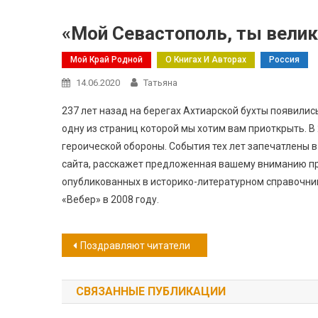
«Мой Севастополь, ты велик
Мой Край Родной
О Книгах И Авторах
Россия
14.06.2020
Татьяна
237 лет назад на берегах Ахтиарской бухты появилис
одну из страниц которой мы хотим вам приоткрыть. В 
героической обороны. События тех лет запечатлены 
сайта, расскажет предложенная вашему вниманию пр
опубликованных в историко-литературном справочник
«Вебер» в 2008 году.
Навигация
Поздравляют читатели
по
СВЯЗАННЫЕ ПУБЛИКАЦИИ
записям