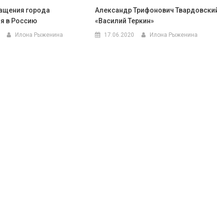
ащения города
Александр Трифонович Твардовски
я в Россию
«Василий Теркин»
Илона Рыженина
17.06.2020
Илона Рыженина