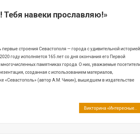
! Тебя навеки прославляю!»
ь первые строения Севастополя — города с удивительной историей
2020 году исполняется 165 лет со дня окончания его Первой
в многочисленных памятниках города. О них, уважаемые посетител
езентация, созданная с использованием материалов,
е «Севастополь» (автор А.М. Чикин), вышедшем в издательстве
Викторина «Интересные факты о Севастополе»