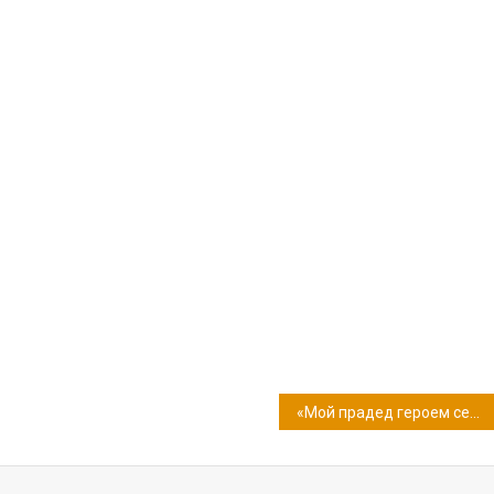
«Мой прадед героем себя не считает, но я имею взгляд на это свой…»