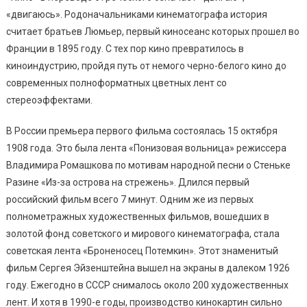
«двигаюсь». Родоначальниками кинематографа история
считает братьев Люмьер, первый киносеанс которых прошел во
Франции в 1895 году. С тех пор кино превратилось в
киноиндустрию, пройдя путь от немого черно-белого кино до
современных полноформатных цветных лент со
стереоэффектами.
В России премьера первого фильма состоялась 15 октября
1908 года. Это была лента «Понизовая вольница» режиссера
Владимира Ромашкова по мотивам народной песни о Стеньке
Разине «Из-за острова на стрежень». Длился первый
российский фильм всего 7 минут. Одним же из первых
полнометражных художественных фильмов, вошедших в
золотой фонд советского и мирового кинематографа, стала
советская лента «Броненосец Потемкин». Этот знаменитый
фильм Сергея Эйзенштейна вышел на экраны в далеком 1926
году. Ежегодно в СССР снималось около 200 художественных
лент. И хотя в 1990-е годы, производство кинокартин сильно