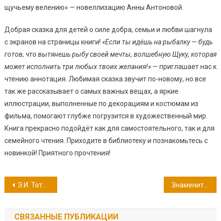
щучьему велению» — новеллизацию Анны Антоновой.
Добрая сказка для детей о силе добра, семьи и любви шагнула
с экранов на страницы книги!
«Если ты идёшь на рыбалку — будь
готов, что вытянешь рыбу своей мечты, волшебную Щуку, которая
может исполнить три любых твоих желания!»
— приглашает нас к
чтению аннотация. Любимая сказка звучит по-новому, но все
так же рассказывает о самых важных вещах, а яркие
иллюстрации, выполненные по декорациям и костюмам из
фильма, помогают
глубже погрузится в художественный мир.
Книга прекрасно подойдёт как для самостоятельного, так и для
семейного чтения. Приходите в библиотеку и познакомьтесь с
новинкой! Приятного прочтения!
Навигация
Э.И. Тотлебен — 115 лет на вечном посту.
Знаменитые люди России
по
СВЯЗАННЫЕ ПУБЛИКАЦИИ