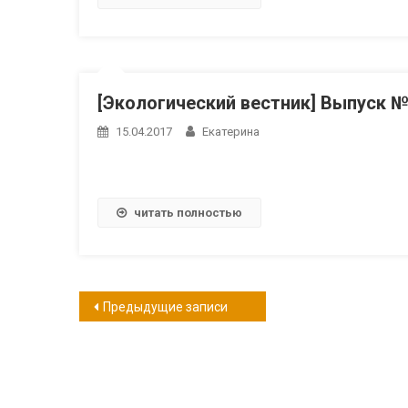
[Экологический вестник] Выпуск 
15.04.2017
Екатерина
читать полностью
Навигация
Предыдущие записи
по
записям