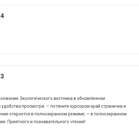
№4
№3
должение Экологического вестника в обновлённом
удобства просмотра: — потяните курсором край странички и
жение откроется в полноэкранном режиме; — в полноэкранном
е. Приятного и познавательного чтения!