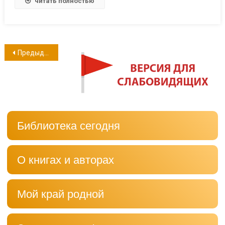
читать полностью
Навигация
Предыдущие записи
по
записям
Библиотека сегодня
О книгах и авторах
Мой край родной