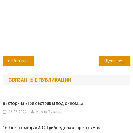
Навигация
«Волнуясь сердцем и стихом…»: 3 октября — 125 лет со дня рождения поэта Сергея Есенина
«Душа русской поэзии»: Сергей Есенин
по
СВЯЗАННЫЕ ПУБЛИКАЦИИ
записям
Викторина «Три сестрицы под окном…»
06.06.2022
Илона Рыженина
160 лет комедии А.С. Грибоедова «Горе от ума»