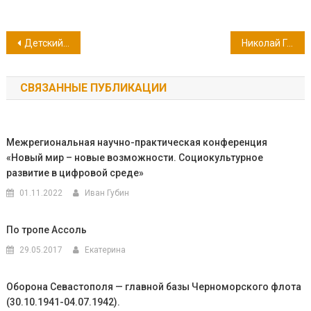
Навигация
Детский коллектив «Светлячок» представляет…
Николай Гоголь и первая книга в его творчестве
по
СВЯЗАННЫЕ ПУБЛИКАЦИИ
записям
Межрегиональная научно-практическая конференция
«Новый мир – новые возможности. Социокультурное
развитие в цифровой среде»
01.11.2022
Иван Губин
По тропе Ассоль
29.05.2017
Екатерина
Оборона Севастополя — главной базы Черноморского флота
(30.10.1941-04.07.1942).