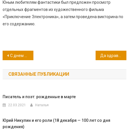
Юным любителям фантастики был предложен просмотр
отдельных фрагментов из художественного фильма
«Приключение Электроника», а затем проведена викторина по
его содержанию.
Навигация
С днем рождения, библиотека!
Да здравствует конкурс!
по
СВЯЗАННЫЕ ПУБЛИКАЦИИ
записям
Писатель и поэт: рожденные в марте
22.03.2021
Наталья
Юрий Никулин и его роли (18 декабря — 100 лет со дня
рождения)