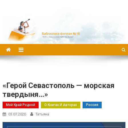
Библиотека-филиал №16
«Герой Севастополь — морская
твердыня…»
Мой Край Родной
О Книгах И Авторах
Россия
03.07.2020
Татьяна