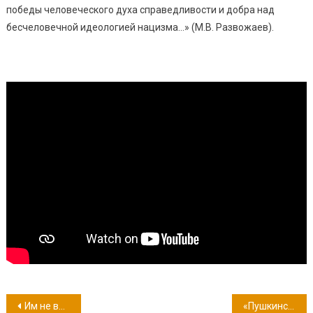
победы человеческого духа справедливости и добра над
бесчеловечной идеологией нацизма…» (М.В. Развожаев).
Навигация
Им не вручали повесток…
«Пушкинская карта» для молодежи от 14 до 22 лет