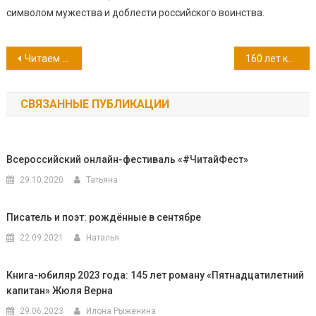
символом мужества и доблести российского воинства.
Навигация
Читаем Гарина-Михайловского
160 лет комедии А.С. Грибоедова «Горе от ума»
по
СВЯЗАННЫЕ ПУБЛИКАЦИИ
записям
Всероссийский онлайн-фестиваль «#ЧитайФест»
29.10.2020
Татьяна
Писатель и поэт: рождённые в сентябре
22.09.2021
Наталья
Книга-юбиляр 2023 года: 145 лет роману «Пятнадцатилетний
капитан» Жюля Верна
29.06.2023
Илона Рыженина