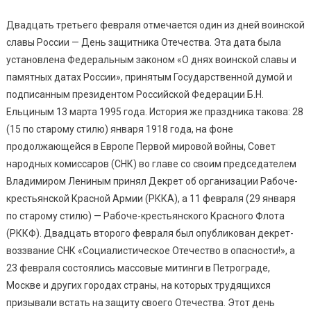
Двадцать третьего февраля отмечается один из дней воинской
славы России — День защитника Отечества. Эта дата была
установлена Федеральным законом «О днях воинской славы и
памятных датах России», принятым Государственной думой и
подписанным президентом Российской Федерации Б.Н.
Ельциным 13 марта 1995 года. История же праздника такова: 28
(15 по старому стилю) января 1918 года, на фоне
продолжающейся в Европе Первой мировой войны, Совет
народных комиссаров (СНК) во главе со своим председателем
Владимиром Лениным принял Декрет об организации Рабоче-
крестьянской Красной Армии (РККА), а 11 февраля (29 января
по старому стилю) — Рабоче-крестьянского Красного Флота
(РККФ). Двадцать второго февраля был опубликован декрет-
воззвание СНК «Социалистическое Отечество в опасности!», а
23 февраля состоялись массовые митинги в Петрограде,
Москве и других городах страны, на которых трудящихся
призывали встать на защиту своего Отечества. Этот день