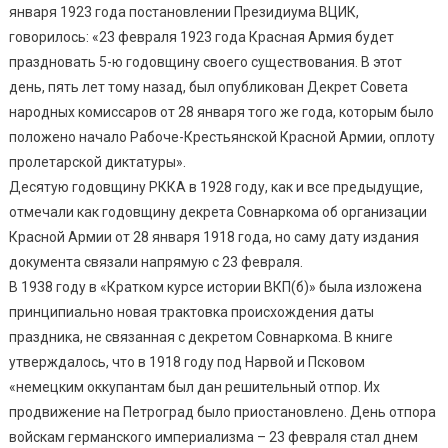
января 1923 года постановлении Президиума ВЦИК,
говорилось: «23 февраля 1923 года Красная Армия будет
праздновать 5-ю годовщину своего существования. В этот
день, пять лет тому назад, был опубликован Декрет Совета
народных комиссаров от 28 января того же года, которым было
положено начало Рабоче-Крестьянской Красной Армии, оплоту
пролетарской диктатуры».
Десятую годовщину РККА в 1928 году, как и все предыдущие,
отмечали как годовщину декрета Совнаркома об организации
Красной Армии от 28 января 1918 года, но саму дату издания
документа связали напрямую с 23 февраля.
В 1938 году в «Кратком курсе истории ВКП(б)» была изложена
принципиально новая трактовка происхождения даты
праздника, не связанная с декретом Совнаркома. В книге
утверждалось, что в 1918 году под Нарвой и Псковом
«немецким оккупантам был дан решительный отпор. Их
продвижение на Петроград было приостановлено. День отпора
войскам германского империализма – 23 февраля стал днем