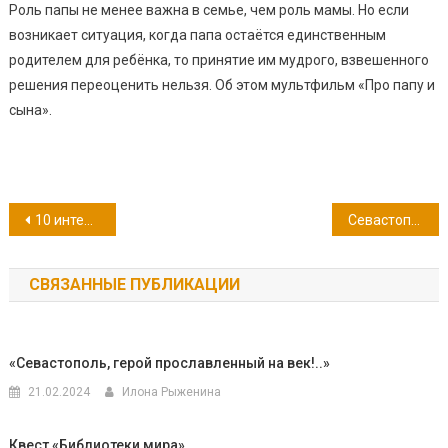
Роль папы не менее важна в семье, чем роль мамы. Но если
возникает ситуация, когда папа остаётся единственным
родителем для ребёнка, то принятие им мудрого, взвешенного
решения переоценить нельзя. Об этом мультфильм «Про папу и
сына».
Навигация
10 интересных фактов о Севастополе
Севастополь в Великой Отечественной войне
по
СВЯЗАННЫЕ ПУБЛИКАЦИИ
записям
«Севастополь, герой прославленный на век!..»
21.02.2024
Илона Рыженина
Квест «Библиотеки мира»