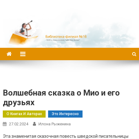
Библиотека-филиал №16
Волшебная сказка о Мио и его
друзьях
О Книгах И Авторах
Это Интересно
27.02.2024
Илона Рыженина
Эта знаменитая сказочная повесть шведской писательницы