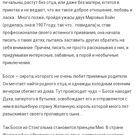
печальны, растут без отца, или даже без матери, ютятся в
приютах и не ведают, что же такое доброе отношение, любовь и
ласка… Много позже, пройдя ужасы двух Мировых Войн
(родилась она в 1907 году, так что… повидала) и, став
профессионалом своего истинного призвания, она начала
писать о таких детях, пытаясь заставить других обратить на
себя внимание. Причём, писать не просто рассказывая о них, а
придумывая интересные, забавные, а порой и необычные
приключения…
Боссе — сирота, которого не очень любят приемные родители.
Он мечтает найти родного отца, и однажды холодным осенним
вечером сбегает из дома. Тут происходит чудо — Боссе находит
Духа, запертого в бутылке, освобождает его и отправляется с
ним в волшебную страну Желанную, король которой много лет
разыскивает своего пропавшего сына…
Так Боссе из Стокгольма становится принцем Мио. В стране
Желанной он обретает не только отца, а встречает и нового