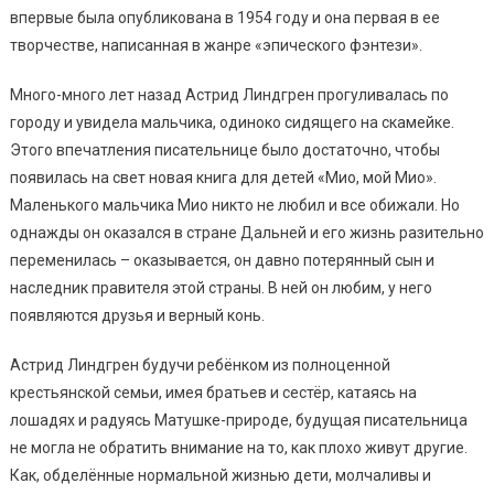
впервые была опубликована в 1954 году и она первая в ее
творчестве, написанная в жанре «эпического фэнтези».
Много-много лет назад Астрид Линдгрен прогуливалась по
городу и увидела мальчика, одиноко сидящего на скамейке.
Этого впечатления писательнице было достаточно, чтобы
появилась на свет новая книга для детей «Мио, мой Мио».
Маленького мальчика Мио никто не любил и все обижали. Но
однажды он оказался в стране Дальней и его жизнь разительно
переменилась – оказывается, он давно потерянный сын и
наследник правителя этой страны. В ней он любим, у него
появляются друзья и верный конь.
Астрид Линдгрен будучи ребёнком из полноценной
крестьянской семьи, имея братьев и сестёр, катаясь на
лошадях и радуясь Матушке-природе, будущая писательница
не могла не обратить внимание на то, как плохо живут другие.
Как, обделённые нормальной жизнью дети, молчаливы и