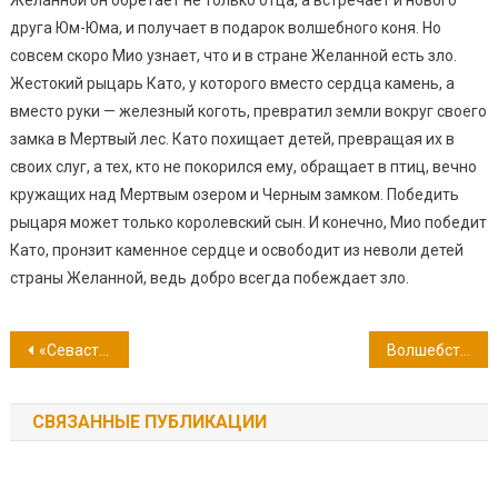
друга Юм-Юма, и получает в подарок волшебного коня. Но
совсем скоро Мио узнает, что и в стране Желанной есть зло.
Жестокий рыцарь Като, у которого вместо сердца камень, а
вместо руки — железный коготь, превратил земли вокруг своего
замка в Мертвый лес. Като похищает детей, превращая их в
своих слуг, а тех, кто не покорился ему, обращает в птиц, вечно
кружащих над Мертвым озером и Черным замком. Победить
рыцаря может только королевский сын. И конечно, Мио победит
Като, пронзит каменное сердце и освободит из неволи детей
страны Желанной, ведь добро всегда побеждает зло.
Навигация
«Севастополь, герой прославленный на век!..»
Волшебство в стежках
по
СВЯЗАННЫЕ ПУБЛИКАЦИИ
записям