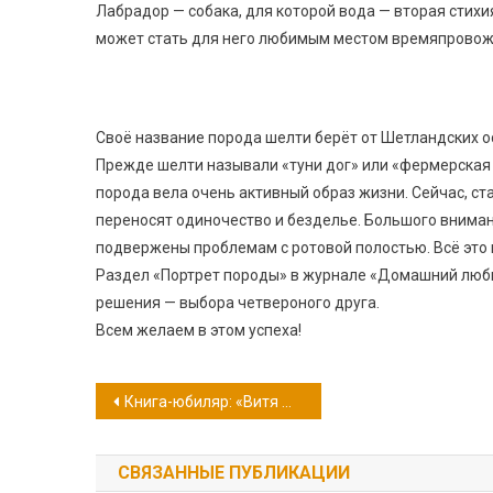
Лабрадор — собака, для которой вода — вторая стихи
может стать для него любимым местом времяпровож
Своё название порода шелти берёт от Шетландских о
Прежде шелти называли «туни дог» или «фермерская с
порода вела очень активный образ жизни. Сейчас, с
переносят одиночество и безделье. Большого вниман
подвержены проблемам с ротовой полостью. Всё это 
Раздел «Портрет породы» в журнале «Домашний люб
решения — выбора четвероного друга.
Всем желаем в этом успеха!
Навигация
Книга-юбиляр: «Витя Малеев в школе и дома» Н.Н. Носова
по
СВЯЗАННЫЕ ПУБЛИКАЦИИ
записям