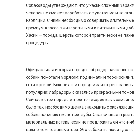
Собаководы утверждают, что у хаски сложный характ
человек не сможет заработать её уважение и не стан
изоляции. С ними необходимо совершать длительные п
премиум-класса с минеральными и витаминными доб
Хаски — порода, шерсть которой практически не пах
процедуры.
Официальная история породы лабрадор началась на с
собаки помогали морякам: поднимали и переносили т
сети с рыбой. Вскоре этой породой заинтересовались 
популярна: лабрадоры оказались прекрасными помощ
Сейчас к этой породе относятся скорее как к семейно
было так, необходимо щенка знакомить с окружающим
собаки начинают меняться зубы. Она начинает грызть
материальных потерь, если не предложить ей что-ни
важно чем-то заниматься. Эта собака не любит долго