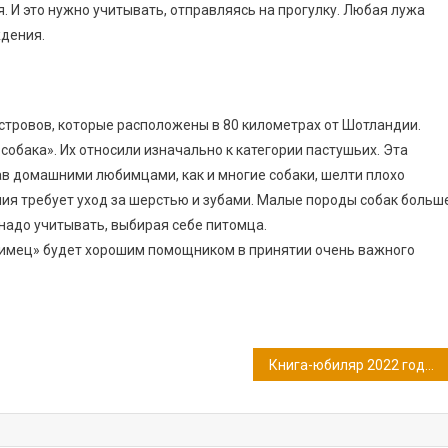
я. И это нужно учитывать, отправляясь на прогулку. Любая лужа
дения.
стровов, которые расположены в 80 километрах от Шотландии.
обака». Их относили изначально к категории пастушьих. Эта
тав домашними любимцами, как и многие собаки, шелти плохо
ия требует уход за шерстью и зубами. Малые породы собак больш
надо учитывать, выбирая себе питомца.
имец» будет хорошим помощником в принятии очень важного
Книга-юбиляр 2022 года: сказочная повесть В.В. Медведева «Баранкин, будь человеком!»