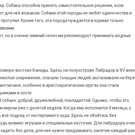
ер. Собака способна принять самостоятельное решение, если
ет для неё вожаком. Собаки этой породы не любят одиночества и
рогулки. Кроме того, эта порода нуждается в кормах только
авками.
нет, но в осенне-зимний сезон им рекомендуют принимать водные
еверо-востоке Канады. Здесь на полуострове Лабрадор в XV век
яжёлое снаряжение, спасали тонущих людей, вытаскивали на бере
англичане, особенно в аристократических кругах она стала
никами в охоте.
й собаке: доброй, дружелюбной, покладистой. Однако, чтобы это
 миром уже с десятой недели. Когда ему исполнится 4 месяца, у
 всё подряд от нестерпимого зуда. Здесь не обойтись без
будь взамен: игрушки и специальные косточки. Для лабрадора оче
 сидеть без дела, для неё нужно придумывать занятие каждый раз