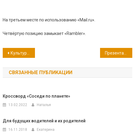
На третьем месте по использованию «Mail.ru».
Четвёртую позицию замыкает «Rambler».
Навигация
Культурный марафон
Презентация книги Э. Успенского и И. Агрон «Бизнес крокодила Гены»
по
СВЯЗАННЫЕ ПУБЛИКАЦИИ
записям
Кроссворд «Соседи по планете»
13.02.2022
Наталья
Для будущих водителей и их родителей
16.11.2018
Екатерина