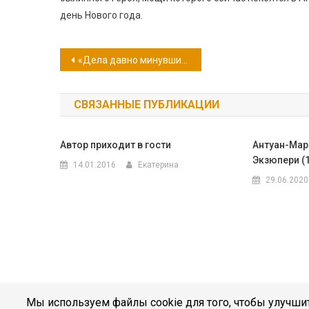
день Нового года.
Навигация
«Дела давно минувших дней, преданья старины глубокой…» 1 января — День памяти былинного богатыря Ильи Муромца
по
СВЯЗАННЫЕ ПУБЛИКАЦИИ
записям
Автор приходит в гости
Антуан-Мар
Экзюпери (
14.01.2016
Екатерина
29.06.2020
Мы используем файлы cookie для того, чтобы улучшит