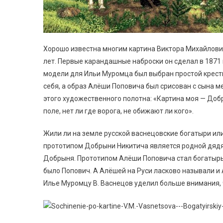
Хорошо известна многим картина Виктора Михайлови
лет. Первые карандашные наброски он сделал в 1871 г
модели для Ильи Муромца был выбран простой крест
себя, а образ Алёши Поповича был срисован с сына 
этого художественного полотна: «Картина моя — Доб
поле, нет ли где ворога, не обижают ли кого».
Жили ли на земле русской васнецовские богатыри ил
прототипом Добрыни Никитича является родной дядя
Добрыня. Прототипом Алёши Поповича стал богатырь 
было Попович. А Алёшей на Руси ласково называли и
Илье Муромцу В. Васнецов уделил больше внимания, 