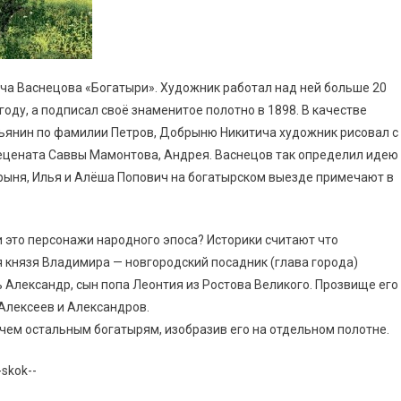
ча Васнецова «Богатыри». Художник работал над ней больше 20
оду, а подписал своё знаменитое полотно в 1898. В качестве
ьянин по фамилии Петров, Добрыню Никитича художник рисовал с
мецената Саввы Мамонтова, Андрея. Васнецов так определил идею
рыня, Илья и Алёша Попович на богатырском выезде примечают в
и это персонажи народного эпоса? Историки считают что
 князя Владимира — новгородский посадник (глава города)
Александр, сын попа Леонтия из Ростова Великого. Прозвище его
 Алексеев и Александров.
чем остальным богатырям, изобразив его на отдельном полотне.