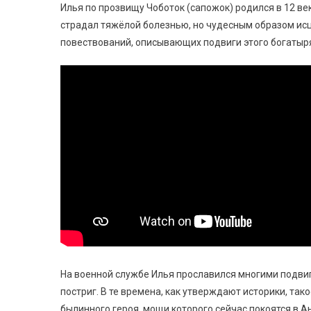
Илья по прозвищу Чоботок (сапожок) родился в 12 ве
страдал тяжёлой болезнью, но чудесным образом исц
повествований, описывающих подвиги этого богатыря
На военной службе Илья прославился многими подви
постриг. В те времена, как утверждают историки, та
былинного героя, мощи которого сейчас покоятся в