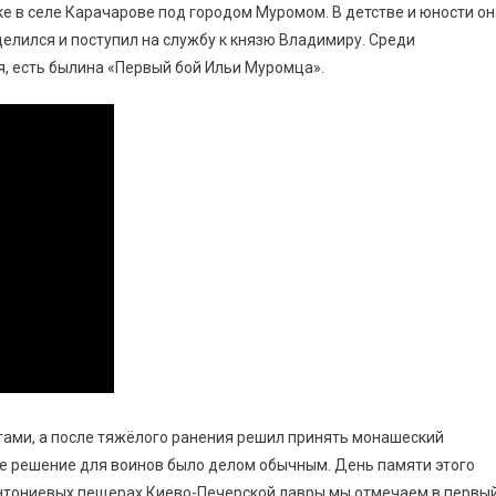
ке в селе Карачарове под городом Муромом. В детстве и юности он
елился и поступил на службу к князю Владимиру. Среди
, есть былина «Первый бой Ильи Муромца».
гами, а после тяжёлого ранения решил принять монашеский
кое решение для воинов было делом обычным. День памяти этого
 Антониевых пещерах Киево-Печерской лавры мы отмечаем в первы