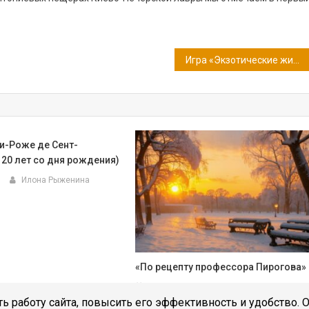
Игра «Экзотические животные»
и-Роже де Сент-
120 лет со дня рождения)
Илона Рыженина
«По рецепту профессора Пирогова»
17.04.2025
Илона Рыженина
ь работу сайта, повысить его эффективность и удобство. 