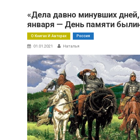
«Дела давно минувших дней,
января — День памяти были
О Книгах И Авторах
Россия
01.01.2021
Наталья