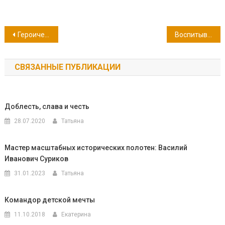
Навигация
Героическое подполье Севастополя. 29 июня — День партизан и подпольщиков
Воспитывать словом и примером… 5 июля — День рождения П. С. Нахимова, адмирала, героя Синопа и Первой обороны Севастополя (1854-1855 гг.)
по
СВЯЗАННЫЕ ПУБЛИКАЦИИ
записям
Доблесть, слава и честь
28.07.2020
Татьяна
Мастер масштабных исторических полотен: Василий
Иванович Суриков
31.01.2023
Татьяна
Командор детской мечты
11.10.2018
Екатерина