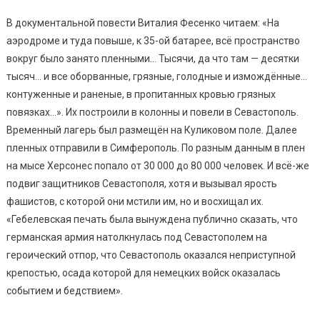
В документальной повести Виталия Фесенко читаем: «На
аэродроме и туда повыше, к 35-ой батарее, всё пространство
вокруг было занято пленными… Тысячи, да что там — десятки
тысяч… и все оборванные, грязные, голодные и измождённые…
контуженные и раненые, в пропитанных кровью грязных
повязках…». Их построили в колонны и повели в Севастополь.
Временный лагерь был размещён на Куликовом поле. Далее
пленных отправили в Симферополь. По разным данным в плен
на мысе Херсонес попало от 30 000 до 80 000 человек. И всё-же
подвиг защитников Севастополя, хотя и вызывал ярость
фашистов, с которой они мстили им, но и восхищал их.
«Гебелевская печать была вынуждена публично сказать, что
германская армия натолкнулась под Севастополем на
героический отпор, что Севастополь оказался неприступной
крепостью, осада которой для немецких войск оказалась
событием и бедствием».