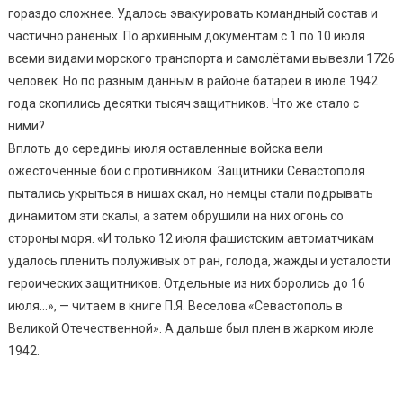
гораздо сложнее. Удалось эвакуировать командный состав и
частично раненых. По архивным документам с 1 по 10 июля
всеми видами морского транспорта и самолётами вывезли 1726
человек. Но по разным данным в районе батареи в июле 1942
года скопились десятки тысяч защитников. Что же стало с
ними?
Вплоть до середины июля оставленные войска вели
ожесточённые бои с противником. Защитники Севастополя
пытались укрыться в нишах скал, но немцы стали подрывать
динамитом эти скалы, а затем обрушили на них огонь со
стороны моря. «И только 12 июля фашистским автоматчикам
удалось пленить полуживых от ран, голода, жажды и усталости
героических защитников. Отдельные из них боролись до 16
июля…», — читаем в книге П.Я. Веселова «Севастополь в
Великой Отечественной». А дальше был плен в жарком июле
1942.