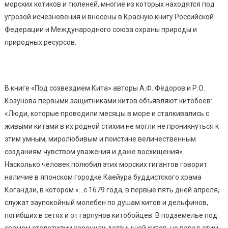
морских котиков и тюленей, многие из которых находятся под
угрозой исчезновения и внесены в Красную книгу Российской
Федерации и Международного союза охраны природы и
природных ресурсов.
В книге «Под созвездием Кита» авторы А.Ф. Фёдоров и Р.О.
Козунова первыми защитниками китов объявляют китобоев:
«Люди, которые проводили месяцы в море и сталкивались с
живыми китами в их родной стихии не могли не проникнуться к
этим умным, миролюбивым и поистине величественным
созданиям чувством уважения и даже восхищения».
Насколько человек полюбил этих морских гигантов говорит
наличие в японском городке Каейура буддистского храма
Когандзи, в котором «…с 1679 года, в первые пять дней апреля,
служат заупокойный молебен по душам китов и дельфинов,
погибших в сетях и от гарпунов китобойцев. В подземелье под
храмом столетиями хоронили детёнышей китов, но перед этим