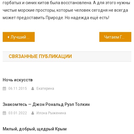
горбатых и синих китов была восстановлена. А для этого нужны
чистые морские просторы, которые человек сегодня не всегда
может предоставить Природе. Но надежда ещё есть!
Навигация
Лучший подарок, конечно же, книга…
Читаем Гарина-Михайловского
по
СВЯЗАННЫЕ ПУБЛИКАЦИИ
записям
Ночь искусств
06.11.2015
Екатерина
Знакомтесь — Джон Рональд Руэл Толкин
03.01.2022
Илона Рыженина
Милый, добрый, щедрый Крым