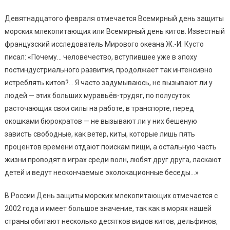
Девятнадцатого февраля отмечается Всемирный день защиты
морских млекопитающих или Всемирный день китов. Известный
французский исследователь Мирового океана Ж.-И. Кусто
писал: «Почему… человечество, вступившее уже в эпоху
постиндустриального развития, продолжает так интенсивно
истреблять китов?… Я часто задумываюсь, не вызывают ли у
людей — этих больших муравьёв-трудяг, по полусуток
расточающих свои силы на работе, в транспорте, перед
окошками бюрократов — не вызывают ли у них бешеную
зависть свободные, как ветер, киты, которые лишь пять
процентов времени отдают поискам пищи, а остальную часть
жизни проводят в играх среди волн, любят друг друга, ласкают
детей и ведут нескончаемые эхолокационные беседы…»
В России День защиты морских млекопитающих отмечается с
2002 года и имеет большое значение, так как в морях нашей
страны обитают несколько десятков видов китов, дельфинов,